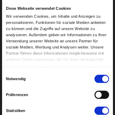
Livemusik! Begeistert das es sowas schönes hier gibt!
Diese Webseite verwendet Cookies
Sarah S.Local Guide
Wir verwenden Cookies, um Inhalte und Anzeigen zu
Wir waren hier heute mit der Familie Kuchenessen. Wir
personalisieren, Funktionen für soziale Medien anbieten
zu können und die Zugriffe auf unsere Website zu
waren sehr begeisterrt und werden auf jeden Fall öfter
analysieren. Außerdem geben wir Informationen zu Ihrer
vorbeikommen. Wir hatten eine Schokomousse-
Verwendung unserer Website an unsere Partner für
Himbeertorte die sehr saftig und lecker war.. Meine
soziale Medien, Werbung und Analysen weiter. Unsere
Partner führen diese Informationen möglicherweise mit
Eltern hatten eine Zitrus-Quark-Torte und danach noch
weiteren Daten zusammen, die Sie ihnen bereitgestellt
einen Käsekuchen, waren auch begeistert. Kaffee, Latte
haben oder die sie im Rahmen Ihrer Nutzung der Dienste
gesammelt haben.
und die Säfte waren auch super. Das Ambiente ist
Einwilligungsauswahl
Notwendig
wunderschön, die Verkäuferin war sehr zuvorkommend,
aufmerksam und freundlich.
Präferenzen
Ja BoLocal Guide
Einfach lecker dort Café zu trinken. Neben einer sehr
Statistiken